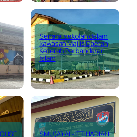
Senarai sekolah dalam
kawasan Majlis Daerah
Ketereh Perbandaran
Islam
HOUSE
SMU(A) AL-ITTIHADIAH