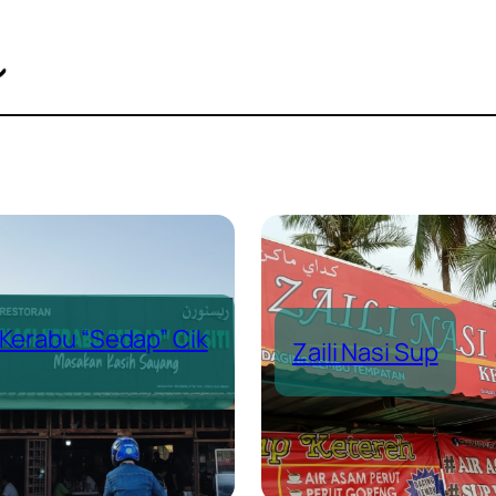
 Kerabu “Sedap” Cik
Zaili Nasi Sup