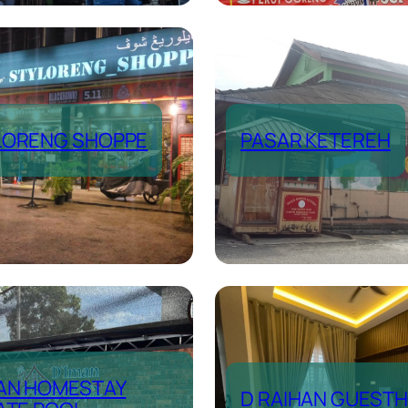
LORENG SHOPPE
PASAR KETEREH
MAN HOMESTAY
D RAIHAN GUEST