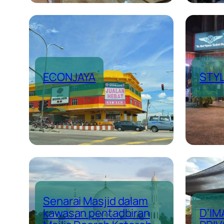
ECONJAYA
STY
Senarai Masjid dalam
kawasan pentadbiran
D’I